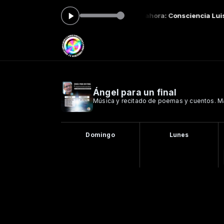
 Haded de las 22:00 a las 23:00 -
Tocando ahora: Consciencia Luis C
Ángel para un final
Música y recitado de poemas y cuentos. Má
Domingo
Lunes