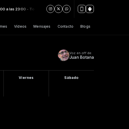
 a las 23:00 -
Tocando ahora: Consciencia Luis Calderon - 7 de Ag
umes
Vídeos
Mensajes
Contacto
Blogs
Voz en off de:
Juan Botana
Viernes
Sábado