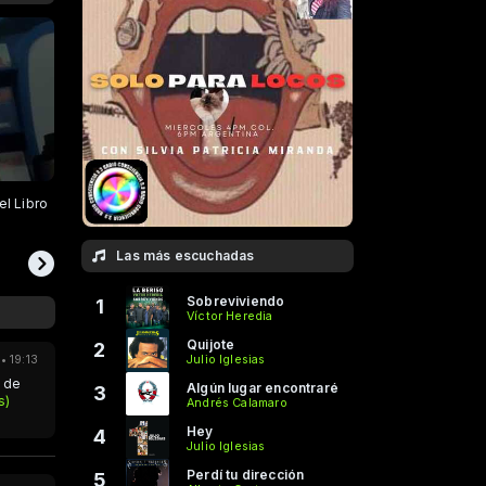
el Libro
Próximamente en Radio Consciencia 3 3.
Sorbitos literario
Alejandra Estrella
Las más escuchadas
Sobreviviendo
1
Víctor Heredia
Quijote
2
Julio Iglesias
 19:13
s de
Algún lugar encontraré
3
s)
Andrés Calamaro
Hey
4
Julio Iglesias
Perdí tu dirección
5