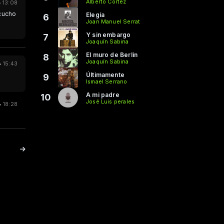
Alberto Cortez
 13:08
scucho
Elegía
6
Joan Manuel Serrat
Y sin embargo
7
Joaquín Sabina
El muro de Berlín
8
Joaquín Sabina
 15:43
Últimamente
9
Ismael Serrano
A mi padre
10
José Luis perales
 18:28