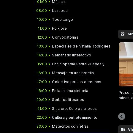
01:00
Música
08:00
La rueda
10:00
Todo tango
11:00
Folklore
Ál
12:00
Convocatorias
13:00
Especiales de Natalia Rodríguez
14:00
Semanario interactivo
15:00
Enciclopedia Radial Jueves y Domingo
16:00
Mensaje en una botella
17:00
Colectivo por los derechos
18:00
En la misma sintonía
Presenta
ruinas,
20:00
Sorbitos literarios
21:00
Siticiero, Solo para locos
22:00
Cultura y entretenimiento
23:00
Matecitos con letras
Ví