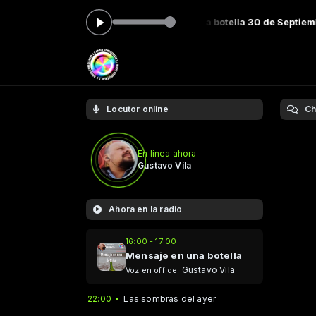
7:00 -
Tocando ahora: Mensaje en una botella 30 de Septiembre 20
Locutor online
Ch
En línea ahora
Gustavo Vila
Ahora en la radio
16:00 - 17:00
Mensaje en una botella
Gustavo Vila
Voz en off de:
22:00
Las sombras del ayer