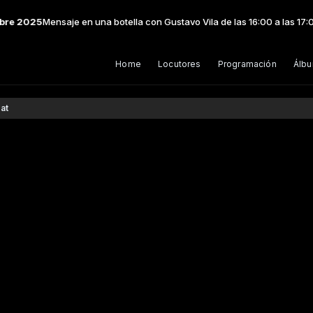
25
Mensaje en una botella con Gustavo Vila de las 16:00 a las 17:00 -
Toc
Home
Locutores
Programación
Álb
at