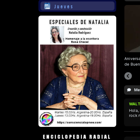
Aniversa
de Buen
Me
WALT
Hola,
rock 