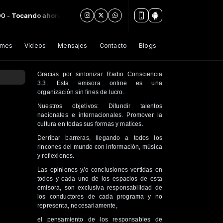
ando ahora: Mensaje en una botella 30 de Septiembre 2025
umes
Vídeos
Mensajes
Contacto
Blogs
Gracias por sintonizar Radio Consciencia
3.3. Esta emisora online es una
organización sin fines de lucro.
Nuestros objetivos: Difundir talentos
nacionales e internacionales. Promover la
cultura en todas sus formas y matices.
Derribar barreras, llegando a todos los
rincones del mundo con información, música
y reflexiones.
Las opiniones y/o conclusiones vertidas en
todos y cada uno de los espacios de esta
emisora, son exclusiva responsabilidad de
los conductores de cada programa y no
representa, necesariamente,
el pensamiento de los responsables de