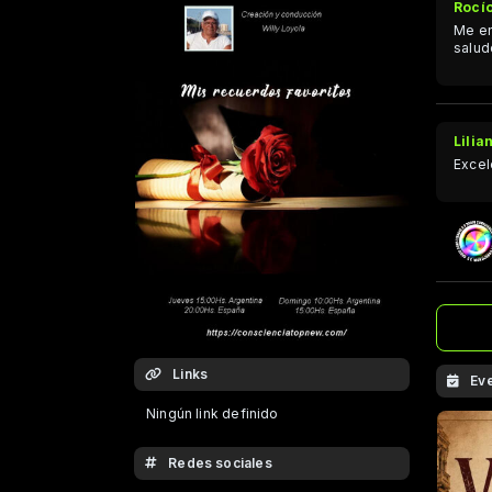
Rocío
Me en
salud
Lilia
Excel
Links
Ev
Ningún link definido
Redes sociales