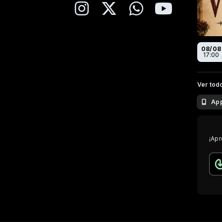
08/08
17:00
Ver tod
Ap
¡Apr